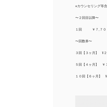
※カウンセリング等
〜２回目以降〜
１回 ￥７,７０
〜回数券〜
３回【３ヶ月】 ¥２
５回【４ヶ月】 ￥３
１０回【６ヶ月】 ¥