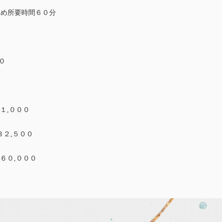
含め所要時間６０分
０
１,０００
２,５００
６０,０００